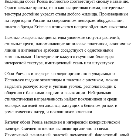
Коллекция обоев Poesia полностью соответствует своему названию.
Оригинальные принты, изысканная цветовая гамма, интересные
текстуры достойно украсят стены любого жилища. Произведенные
на территории России на современном немецком оборудовании,
полотна бренда Erismann отличаются непревзойденным качеством.
Нежные акварельные цветы, едва уловимые силуэты растений,
стильные круги, напоминающие виниловые пластинки, лаконичные
линии и витиеватые арабески соседствуют с однотонными
компаньонами. Последние не кажутся скучными благодаря
интересной текстуре, имитирующей ткань или штукатурку.
Обои Poesia в интерьере выглядят органично и ультрамодно.
Используя гладкие экземпляры и полотна с рисунком, можно
выделить рабочую зону и уютный уголок, располагающий к
общению с близкими людьми и релаксации. Нейтральная
стилистическая направленность найдет поклонников и среди
молодых жителей мегаполиса, живущих в бешеном ритме, и
романтических натур, и поклонников классики.
Каталог обоев Poesia выполнен в интересной колористической
палитре. Смешения цветов выглядят органично и свежо.
Изумрудный, ванильный, золотой, жемчужный, фиолетовый, алый,