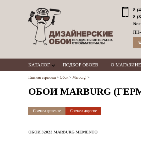
8 (
8 (
Бес
ПН-
з
КАТАЛОГ
ПОДБОР ОБОЕВ
О МАГАЗИНЕ
Главная страница
>
Обои
>
Marburg
>
ОБОИ MARBURG (ГЕР
Сначала дешевые
Сначала дорогие
ОБОИ 32023 MARBURG MEMENTO