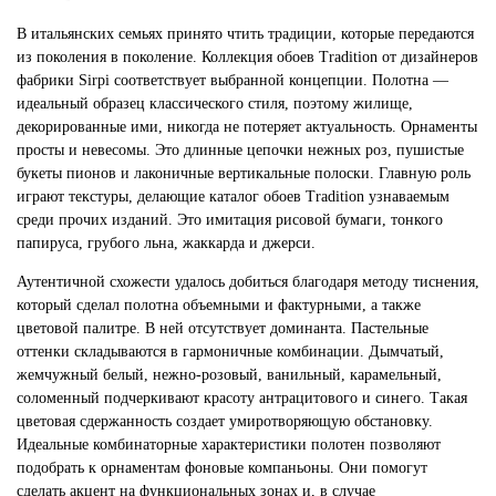
В итальянских семьях принято чтить традиции, которые передаются
из поколения в поколение. Коллекция обоев Tradition от дизайнеров
фабрики Sirpi соответствует выбранной концепции. Полотна —
идеальный образец классического стиля, поэтому жилище,
декорированные ими, никогда не потеряет актуальность. Орнаменты
просты и невесомы. Это длинные цепочки нежных роз, пушистые
букеты пионов и лаконичные вертикальные полоски. Главную роль
играют текстуры, делающие каталог обоев Tradition узнаваемым
среди прочих изданий. Это имитация рисовой бумаги, тонкого
папируса, грубого льна, жаккарда и джерси.
Аутентичной схожести удалось добиться благодаря методу тиснения,
который сделал полотна объемными и фактурными, а также
цветовой палитре. В ней отсутствует доминанта. Пастельные
оттенки складываются в гармоничные комбинации. Дымчатый,
жемчужный белый, нежно-розовый, ванильный, карамельный,
соломенный подчеркивают красоту антрацитового и синего. Такая
цветовая сдержанность создает умиротворяющую обстановку.
Идеальные комбинаторные характеристики полотен позволяют
подобрать к орнаментам фоновые компаньоны. Они помогут
сделать акцент на функциональных зонах и, в случае