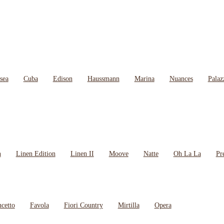
sea
Cuba
Edison
Haussmann
Marina
Nuances
Palaz
n
Linen Edition
Linen II
Moove
Natte
Oh La La
Pre
cetto
Favola
Fiori Country
Mirtilla
Opera