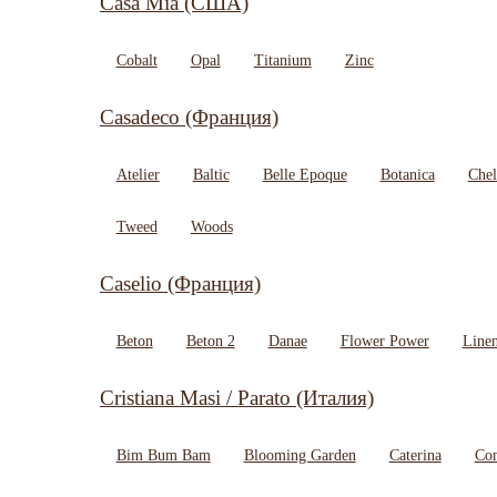
Casa Mia (США)
Cobalt
Opal
Titanium
Zinc
Casadeco (Франция)
Atelier
Baltic
Belle Epoque
Botanica
Chel
Tweed
Woods
Caselio (Франция)
Beton
Beton 2
Danae
Flower Power
Line
Cristiana Masi / Parato (Италия)
Bim Bum Bam
Blooming Garden
Caterina
Con