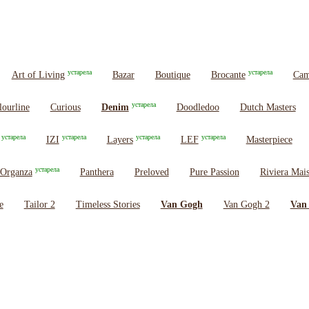
устарела
устарела
Art of Living
Bazar
Boutique
Brocante
Cam
устарела
lourline
Curious
Denim
Doodledoo
Dutch Masters
устарела
устарела
устарела
устарела
IZI
Layers
LEF
Masterpiece
устарела
Organza
Panthera
Preloved
Pure Passion
Riviera Mai
e
Tailor 2
Timeless Stories
Van Gogh
Van Gogh 2
Van 