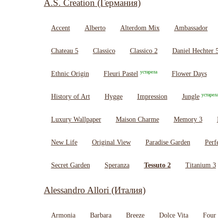
A.S. Creation (Германия)
Accent
Alberto
Alterdom Mix
Ambassador
Chateau 5
Classico
Classico 2
Daniel Hechter 
устарела
Ethnic Origin
Fleuri Pastel
Flower Days
устарел
History of Art
Hygge
Impression
Jungle
Luxury Wallpaper
Maison Charme
Memory 3
New Life
Original View
Paradise Garden
Perf
Secret Garden
Speranza
Tessuto 2
Titanium 3
Alessandro Allori (Италия)
Armonia
Barbara
Breeze
Dolce Vita
Four 