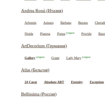
Andrea Rossi (Италия)
Arlequin
Asinara
Barbana
Burano
Cherad
устарела
Nisida
Pianosa
Ponza
Procida
Razz
ArtDecorium (Германия)
устарела
устарела
Gallery
Grape
Lady Mary
Atlas (Бельгия)
24 Carat
Absolute ART
Eternity
Exception
Bellissima (Россия)