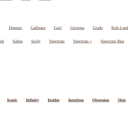
i
Domino
Gallinara
Gavi
Gorgona
Grado
Kids Lan
oli
Salina
Sicily
Spectrum
Spectrum +
Spectrum Max
Iconic
Infinity
Insider
Intuition
Obsession
Skin