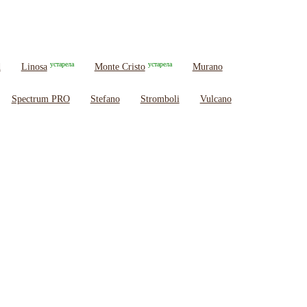
устарела
устарела
d
Linosa
Monte Cristo
Murano
Spectrum PRO
Stefano
Stromboli
Vulcano