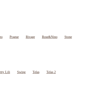
zo
Prague
Rivage
Rose&Nino
Stone
tty Lili
Swing
Telas
Telas 2