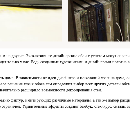
жим на другие. Эксклюзивные дизайнерские обои с успехом могут справит
будет только у вас. Ведь созданные художниками и дизайнерами полотн
сть дома. В зависимости от идеи дизайнера и пожеланий хозяина дома, 
овое решение таких обоев сам определяет выбор всех других деталей обс
значительно расширило возможности декорирования стен.
разию фактур, имитирующих различные материалы, а так же выбор расцв
 ограничен. Удивительные эффекты создают бамбук, стеклярус, сизаль, з