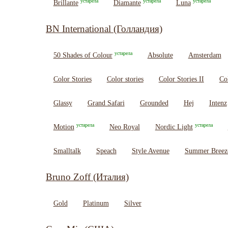
устарела
устарела
устарела
Brillante
Diamante
Luna
BN International (Голландия)
устарела
50 Shades of Colour
Absolute
Amsterdam
Color Stories
Color stories
Color Stories II
Co
Glassy
Grand Safari
Grounded
Hej
Intenz
устарела
устарела
Motion
Neo Royal
Nordic Light
Smalltalk
Speach
Style Avenue
Summer Breez
Bruno Zoff (Италия)
Gold
Platinum
Silver