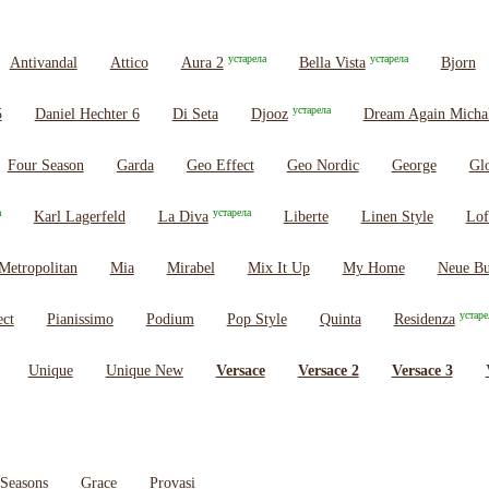
устарела
устарела
Antivandal
Attico
Aura 2
Bella Vista
Bjorn
устарела
5
Daniel Hechter 6
Di Seta
Djooz
Dream Again Micha
Four Season
Garda
Geo Effect
Geo Nordic
George
Glo
а
устарела
Karl Lagerfeld
La Diva
Liberte
Linen Style
Lof
Metropolitan
Mia
Mirabel
Mix It Up
My Home
Neue Bu
устаре
ect
Pianissimo
Podium
Pop Style
Quinta
Residenza
Unique
Unique New
Versace
Versace 2
Versace 3
Seasons
Grace
Provasi