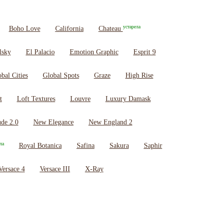
устарела
Boho Love
California
Chateau
lsky
El Palacio
Emotion Graphic
Esprit 9
bal Cities
Global Spots
Graze
High Rise
t
Loft Textures
Louvre
Luxury Damask
de 2.0
New Elegance
New England 2
ла
Royal Botanica
Safina
Sakura
Saphir
Versace 4
Versace III
X-Ray