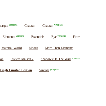
устарела
устарела
arque
Chacran
Chacran
устарела
устарела
Elements
Essentials
Eye
Fiore
Material World
Moods
More Than Elements
устарела
son
Riviera Maison 2
Shadows On The Wall
устарела
Gogh Limited Edition
Vintage