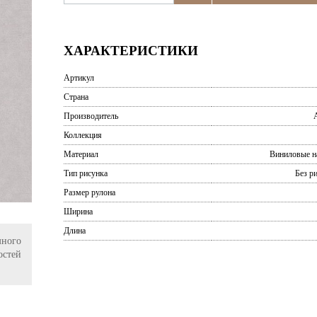
ХАРАКТЕРИСТИКИ
Артикул
Страна
Производитель
A
Коллекция
Материал
Виниловые н
Тип рисунка
Без р
Размер рулона
Ширина
Длина
ного
остей