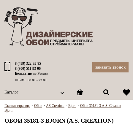
8 (499) 322-95-85
заказать звонок
8 (800) 511-93-06
Бесплатно по России
ПН-ВС: 08:00 - 22:00
Каталог
Главная страница
>
Обои
>
AS Creation
>
Bjorn
>
Обои 35181-3 A.S. Creation
Bjorn
ОБОИ 35181-3 BJORN (A.S. CREATION)