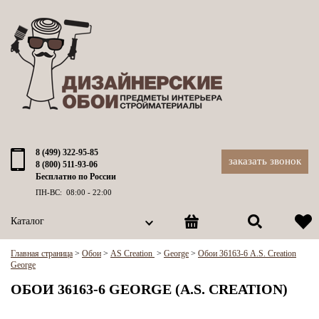
8 (499) 322-95-85
заказать звонок
8 (800) 511-93-06
Бесплатно по России
ПН-ВС: 08:00 - 22:00
Каталог
Главная страница
>
Обои
>
AS Creation
>
George
>
Обои 36163-6 A.S. Creation
George
ОБОИ 36163-6 GEORGE (A.S. CREATION)