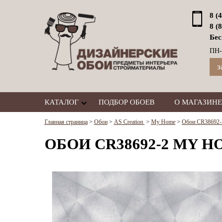
8 (
8 (
Бес
ПН-
з
КАТАЛОГ
ПОДБОР ОБОЕВ
О МАГАЗИНЕ
Главная страница
>
Обои
>
AS Creation
>
My Home
>
Обои CR38692-2
ОБОИ CR38692-2 MY HO