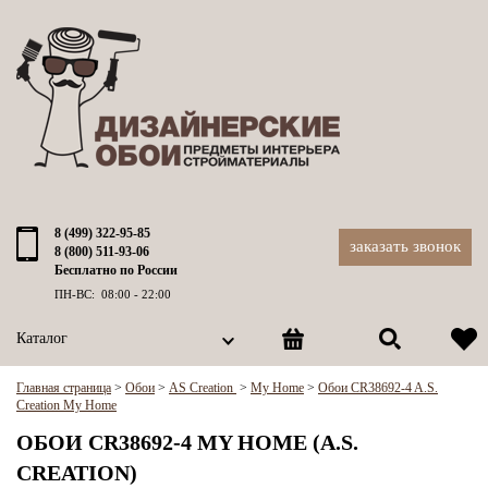
8 (499) 322-95-85
заказать звонок
8 (800) 511-93-06
Бесплатно по России
ПН-ВС: 08:00 - 22:00
Каталог
Главная страница
>
Обои
>
AS Creation
>
My Home
>
Обои CR38692-4 A.S.
Creation My Home
ОБОИ CR38692-4 MY HOME (A.S.
CREATION)