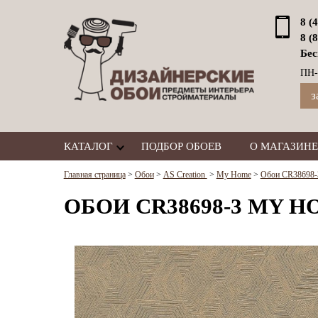
8 (
8 (
Бес
ПН-
з
КАТАЛОГ
ПОДБОР ОБОЕВ
О МАГАЗИНЕ
Главная страница
>
Обои
>
AS Creation
>
My Home
>
Обои CR38698-3
ОБОИ CR38698-3 MY HO