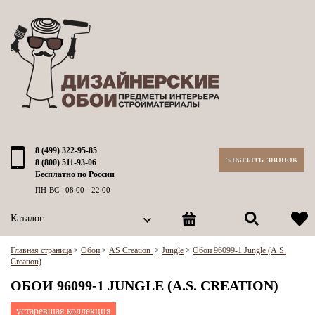
8 (499) 322-95-85
заказать звонок
8 (800) 511-93-06
Бесплатно по России
ПН-ВС: 08:00 - 22:00
Каталог
Главная страница
>
Обои
>
AS Creation
>
Jungle
>
Обои 96099-1 Jungle (A.S.
Creation)
ОБОИ 96099-1 JUNGLE (A.S. CREATION)
устаревшая коллекция