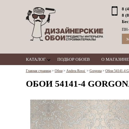
8 (
8 (
Бес
ПН-
з
КАТАЛОГ
ПОДБОР ОБОЕВ
О МАГАЗИНЕ
Главная страница
>
Обои
>
Andrea Rossi
>
Gorgona
>
Обои 54141-4 Go
ОБОИ 54141-4 GORGON