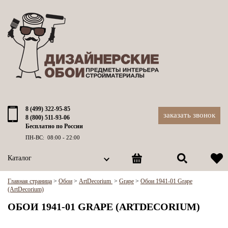
8 (499) 322-95-85
заказать звонок
8 (800) 511-93-06
Бесплатно по России
ПН-ВС: 08:00 - 22:00
Каталог
Главная страница
>
Обои
>
ArtDecorium
>
Grape
>
Обои 1941-01 Grape
(ArtDecorium)
ОБОИ 1941-01 GRAPE (ARTDECORIUM)