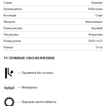
Страна
Германия
Производитель
ArtDecorium
Коллекция
Grape
Материал
Флизелиновые
Размер рисунка
Крупный
Тип рисунка
Флористика
Размер рулона
10,05 x 0,53
Раппорт
53 cm
УСЛОВНЫЕ ОБОЗНАЧЕНИЯ
— Удаляются без остатка
— Моющиеся
— Хорошая светостойкость