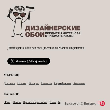
Дизайнерские обои для стен, доставка по Москве и в регионы.
МАГАЗИН
Доставка
Оплата
Возврат
Новости
Сертификаты
Контакты
КАТАЛОГ
Обои
Панно
Фрески и фотообои
Клей
Бытовая химия
Карнизы
Быстро с 1С-Битрикс