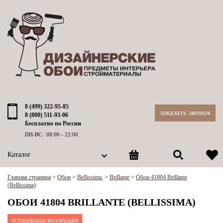
8 (499) 322-95-85
заказать звонок
8 (800) 511-93-06
Бесплатно по России
ПН-ВС: 08:00 - 22:00
Каталог
Главная страница
>
Обои
>
Bellissima
>
Brillante
>
Обои 41804 Brillante
(Bellissima)
ОБОИ 41804 BRILLANTE (BELLISSIMA)
устаревшая коллекция