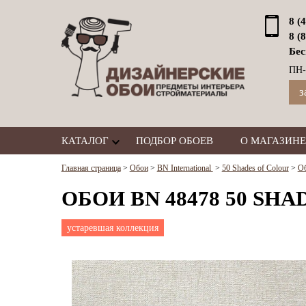
8 (
8 (
Бес
ПН-
з
КАТАЛОГ
ПОДБОР ОБОЕВ
О МАГАЗИНЕ
Главная страница
>
Обои
>
BN International
>
50 Shades of Colour
>
Об
ОБОИ BN 48478 50 SH
устаревшая коллекция