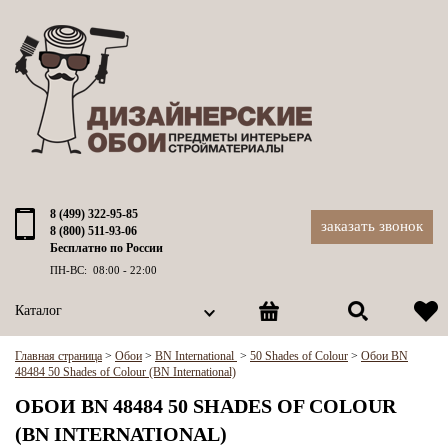
8 (499) 322-95-85
заказать звонок
8 (800) 511-93-06
Бесплатно по России
ПН-ВС: 08:00 - 22:00
Каталог
Главная страница
>
Обои
>
BN International
>
50 Shades of Colour
>
Обои BN
48484 50 Shades of Colour (BN International)
ОБОИ BN 48484 50 SHADES OF COLOUR
(BN INTERNATIONAL)