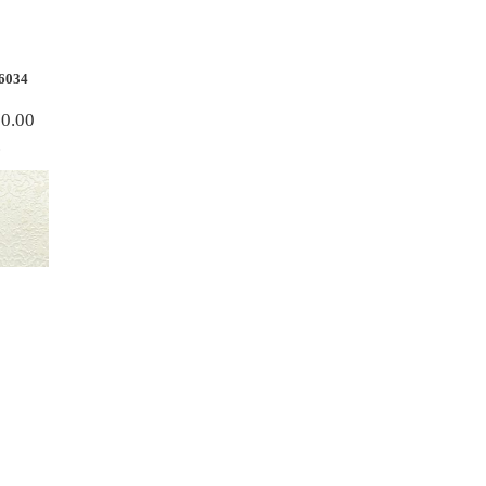
6034
70.00
.