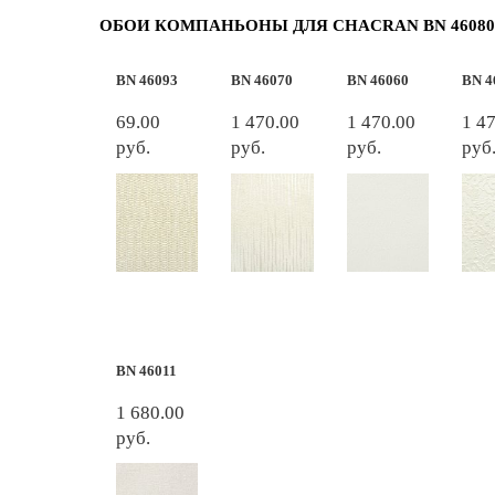
ОБОИ КОМПАНЬОНЫ ДЛЯ CHACRAN BN 46080
BN 46093
BN 46070
BN 46060
BN 4
69.00
1 470.00
1 470.00
1 4
руб.
руб.
руб.
руб
BN 46011
1 680.00
руб.