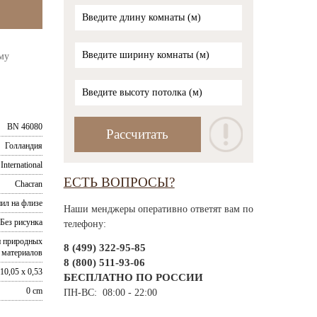
му
BN 46080
Голландия
International
ЕСТЬ ВОПРОСЫ?
Chacran
ил на флизе
Наши менджеры оперативно ответят вам по
Без рисунка
телефону:
и природных
8 (499) 322-95-85
материалов
8 (800) 511-93-06
10,05 x 0,53
БЕСПЛАТНО ПО РОССИИ
0 cm
ПН-ВС: 08:00 - 22:00