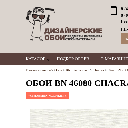
8 (
8 (
Бес
ПН-
з
КАТАЛОГ
ПОДБОР ОБОЕВ
О МАГАЗИНЕ
Главная страница
>
Обои
>
BN International
>
Chacran
>
Обои BN 46080
ОБОИ BN 46080 CHACR
устаревшая коллекция