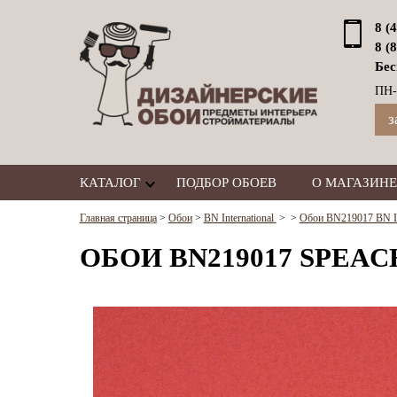
8 (
8 (
Бес
ПН-
з
КАТАЛОГ
ПОДБОР ОБОЕВ
О МАГАЗИНЕ
Главная страница
>
Обои
>
BN International
>
>
Обои BN219017 BN Int
ОБОИ BN219017 SPEAC