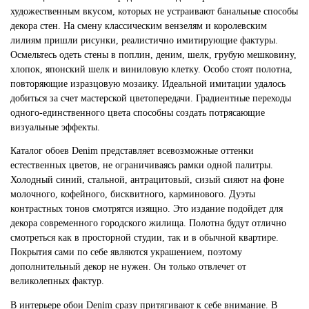
художественным вкусом, которых не устраивают банальные способы
декора стен. На смену классическим вензелям и королевским
лилиям пришли рисунки, реалистично имитирующие фактуры.
Осмельтесь одеть стены в поплин, деним, шелк, грубую мешковину,
хлопок, японский шелк и виниловую клетку. Особо стоят полотна,
повторяющие изразцовую мозаику. Идеальной имитации удалось
добиться за счет мастерской цветопередачи. Градиентные переходы
одного-единственного цвета способны создать потрясающие
визуальные эффекты.
Каталог обоев Denim представляет всевозможные оттенки
естественных цветов, не ограничиваясь рамки одной палитры.
Холодный синий, стальной, антрацитовый, сизый сияют на фоне
молочного, кофейного, бисквитного, карминового. Дуэты
контрастных тонов смотрятся изящно. Это издание подойдет для
декора современного городского жилища. Полотна будут отлично
смотреться как в просторной студии, так и в обычной квартире.
Покрытия сами по себе являются украшением, поэтому
дополнительный декор не нужен. Он только отвлечет от
великолепных фактур.
В интерьере обои Denim сразу притягивают к себе внимание. В