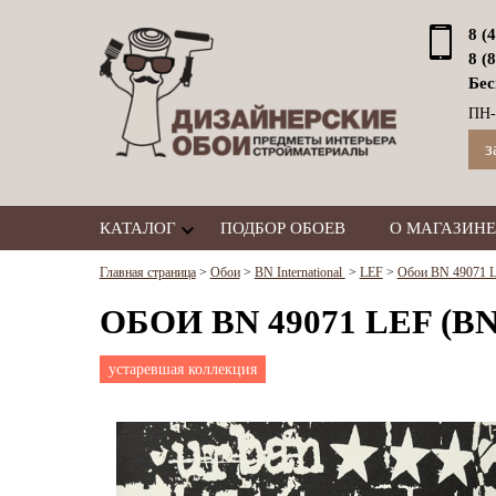
8 (
8 (
Бес
ПН-
з
КАТАЛОГ
ПОДБОР ОБОЕВ
О МАГАЗИНЕ
Главная страница
>
Обои
>
BN International
>
LEF
>
Обои BN 49071 LE
ОБОИ BN 49071 LEF (B
устаревшая коллекция