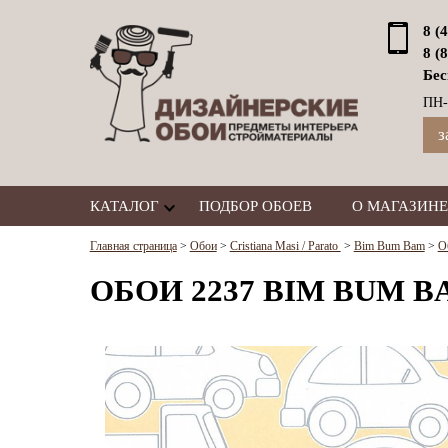
8 (
8 (
Бес
ПН-
з
КАТАЛОГ
ПОДБОР ОБОЕВ
О МАГАЗИНЕ
Главная страница
>
Обои
>
Cristiana Masi / Parato
>
Bim Bum Bam
>
О
ОБОИ 2237 BIM BUM BA