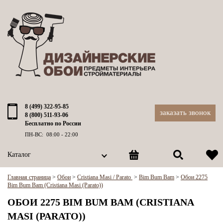
8 (499) 322-95-85
заказать звонок
8 (800) 511-93-06
Бесплатно по России
ПН-ВС: 08:00 - 22:00
Каталог
Главная страница
>
Обои
>
Cristiana Masi / Parato
>
Bim Bum Bam
>
Обои 2275
Bim Bum Bam (Cristiana Masi (Parato))
ОБОИ 2275 BIM BUM BAM (CRISTIANA
MASI (PARATO))