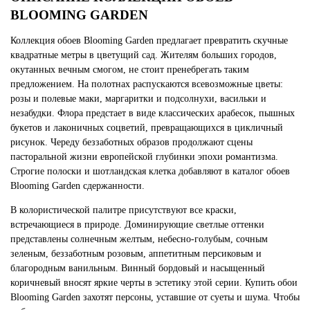
BLOOMING GARDEN
Коллекция обоев Blooming Garden предлагает превратить скучные
квадратные метры в цветущий сад. Жителям больших городов,
окутанных вечным смогом, не стоит пренебрегать таким
предложением. На полотнах распускаются всевозможные цветы:
розы и полевые маки, маргаритки и подсолнухи, васильки и
незабудки. Флора предстает в виде классических арабесок, пышных
букетов и лаконичных соцветий, превращающихся в цикличный
рисунок. Череду беззаботных образов продолжают сцены
пасторальной жизни европейской глубинки эпохи романтизма.
Строгие полоски и шотландская клетка добавляют в каталог обоев
Blooming Garden сдержанности.
В колористической палитре присутствуют все краски,
встречающиеся в природе. Доминирующие светлые оттенки
представлены солнечным желтым, небесно-голубым, сочным
зеленым, беззаботным розовым, аппетитным персиковым и
благородным ванильным. Винный бордовый и насыщенный
коричневый вносят яркие черты в эстетику этой серии. Купить обои
Blooming Garden захотят персоны, уставшие от суеты и шума. Чтобы