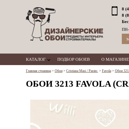
8 (
8 (
Бес
ПН-
з
КАТАЛОГ
ПОДБОР ОБОЕВ
О МАГАЗИНЕ
Главная страница
>
Обои
>
Cristiana Masi / Parato
>
Favola
>
Обои 3213
ОБОИ 3213 FAVOLA (CR