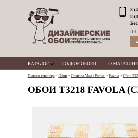
8 (
8 (
Бес
ПН-
з
КАТАЛОГ
ПОДБОР ОБОЕВ
О МАГАЗИНЕ
Главная страница
>
Обои
>
Cristiana Masi / Parato
>
Favola
>
Обои T321
ОБОИ T3218 FAVOLA (C