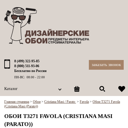
8 (499) 322-95-85
заказать звонок
8 (800) 511-93-06
Бесплатно по России
ПН-ВС: 08:00 - 22:00
Каталог
Главная страница
>
Обои
>
Cristiana Masi / Parato
>
Favola
>
Обои T3271 Favola
(Cristiana Masi (Parato))
ОБОИ T3271 FAVOLA (CRISTIANA MASI
(PARATO))