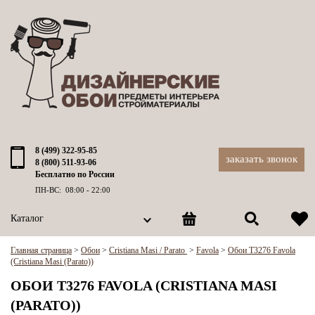
8 (499) 322-95-85
заказать звонок
8 (800) 511-93-06
Бесплатно по России
ПН-ВС: 08:00 - 22:00
Каталог
Главная страница
>
Обои
>
Cristiana Masi / Parato
>
Favola
>
Обои T3276 Favola
(Cristiana Masi (Parato))
ОБОИ T3276 FAVOLA (CRISTIANA MASI
(PARATO))