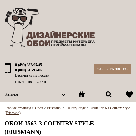
8 (499) 322-95-85
заказать звонок
8 (800) 511-93-06
Бесплатно по России
ПН-ВС: 08:00 - 22:00
Каталог
Главная страница
>
Обои
>
Erismann
>
Country Style
>
Обои 3563-3 Country Style
(Erismann)
ОБОИ 3563-3 COUNTRY STYLE
(ERISMANN)