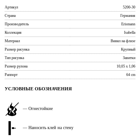
Артикул
5200-30
Страна
Германия
Производитель
Erismann
Коллекция
Isabella
Материал
Винил на флизе
Размер рисунка
Крупный
Тип рисунка
Завитки
Размер рулона
10,05 x 1,06
Раппорт
64 cm
УСЛОВНЫЕ ОБОЗНАЧЕНИЯ
— Огнестойкие
— Наносить клей на стену