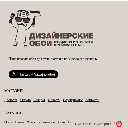
Дизайнерские обои для стен, доставка по Москве и в регионы.
МАГАЗИН
Доставка
Оплата
Возврат
Новости
Сертификаты
Контакты
КАТАЛОГ
Обои
Панно
Фрески и фотообои
Клей
Бытовая химия
Карнизы
Быстро с 1С-Битрикс