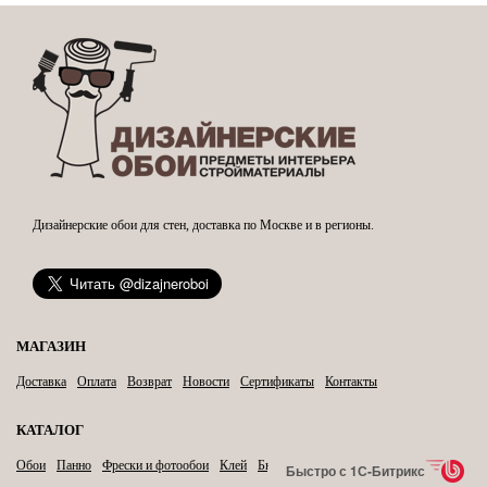
Дизайнерские обои для стен, доставка по Москве и в регионы.
МАГАЗИН
Доставка
Оплата
Возврат
Новости
Сертификаты
Контакты
КАТАЛОГ
Обои
Панно
Фрески и фотообои
Клей
Бытовая химия
Карнизы
Быстро с 1С-Битрикс