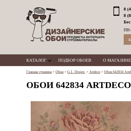
8 (
8 (
Бес
ПН-
з
КАТАЛОГ
ПОДБОР ОБОЕВ
О МАГАЗИНЕ
Главная страница
>
Обои
>
G.L. Design
>
Artdeco
>
Обои 642834 Artde
ОБОИ 642834 ARTDECO 