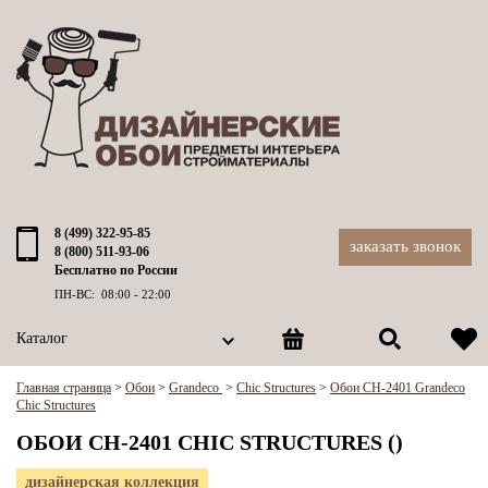
8 (499) 322-95-85
заказать звонок
8 (800) 511-93-06
Бесплатно по России
ПН-ВС: 08:00 - 22:00
Каталог
Главная страница
>
Обои
>
Grandeco
>
Chic Structures
>
Обои CH-2401 Grandeco
Chic Structures
ОБОИ CH-2401 CHIC STRUCTURES ()
дизайнерская коллекция