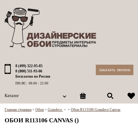
8 (499) 322-95-85
заказать звонок
8 (800) 511-93-06
Бесплатно по России
ПН-ВС: 08:00 - 22:00
Каталог
Главная страница
>
Обои
>
Grandeco
>
>
Обои R113106 Grandeco Canvas
ОБОИ R113106 CANVAS ()