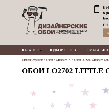
8 (
8 (
Бес
ПН-
з
КАТАЛОГ
ПОДБОР ОБОЕВ
О МАГАЗИНЕ
Главная страница
>
Обои
>
Grandeco
>
>
Обои LO2702 Grandeco Littl
ОБОИ LO2702 LITTLE O