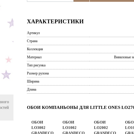
ХАРАКТЕРИСТИКИ
Артикул
Страна
Коллекция
Материал
Виниловые н
Тип рисунка
Размер рулона
Ширина
Длина
ного
ОБОИ КОМПАНЬОНЫ ДЛЯ LITTLE ONES LO27
остей
ОБОИ
ОБОИ
ОБОИ
ОБО
LO3002
LO1002
LO2002
LO1
GRANDECO
GRANDECO
GRANDECO
GRA