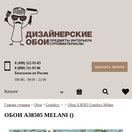
8 (499) 322-95-85
заказать звонок
8 (800) 511-93-06
Бесплатно по России
ПН-ВС: 08:00 - 22:00
Каталог
Главная страница
>
Обои
>
Grandeco
>
>
Обои A38505 Grandeco Melani
ОБОИ A38505 MELANI ()