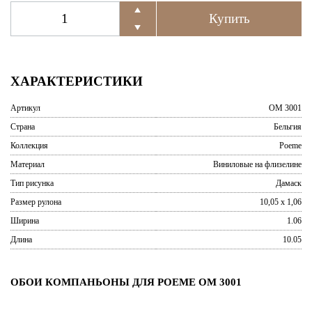
ХАРАКТЕРИСТИКИ
Артикул
OM 3001
Страна
Бельгия
Коллекция
Poeme
Материал
Виниловые на флизелине
Тип рисунка
Дамаск
Размер рулона
10,05 x 1,06
Ширина
1.06
Длина
10.05
ОБОИ КОМПАНЬОНЫ ДЛЯ POEME OM 3001