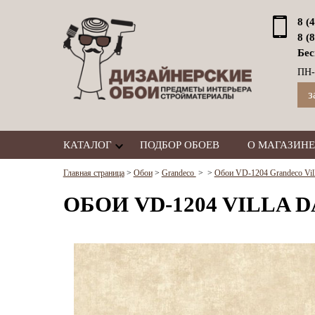
8 (
8 (
Бес
ПН-
з
КАТАЛОГ
ПОДБОР ОБОЕВ
О МАГАЗИНЕ
Главная страница
>
Обои
>
Grandeco
>
>
Обои VD-1204 Grandeco Vill
ОБОИ VD-1204 VILLA D