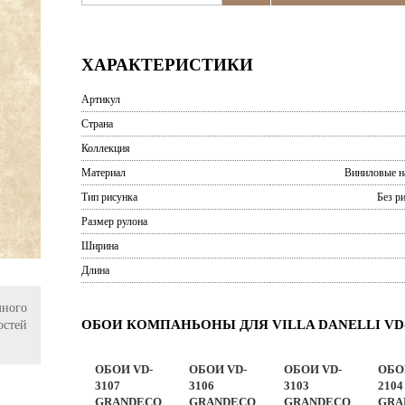
ХАРАКТЕРИСТИКИ
Артикул
Страна
Коллекция
Материал
Виниловые н
Тип рисунка
Без р
Размер рулона
Ширина
Длина
ного
ОБОИ КОМПАНЬОНЫ ДЛЯ VILLA DANELLI VD-
остей
ОБОИ VD-
ОБОИ VD-
ОБОИ VD-
ОБО
3107
3106
3103
2104
GRANDECO
GRANDECO
GRANDECO
GRA