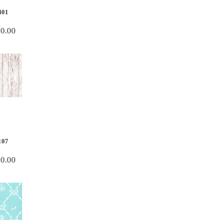
401
80.00
.
107
80.00
.