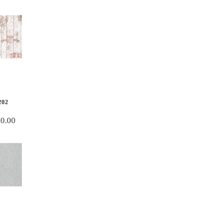
.
202
80.00
.