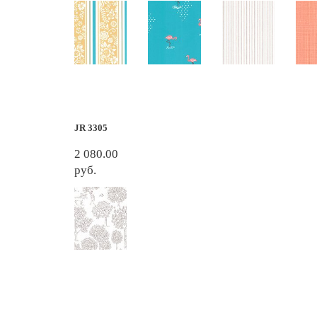
JR 3305
2 080.00
руб.