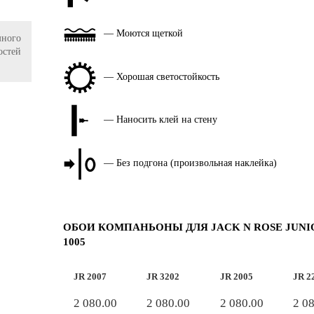
— Моются щеткой
ного
остей
— Хорошая светостойкость
— Наносить клей на стену
— Без подгона (произвольная наклейка)
ОБОИ КОМПАНЬОНЫ ДЛЯ JACK N ROSE JUNI
1005
JR 2007
JR 3202
JR 2005
JR 2
2 080.00
2 080.00
2 080.00
2 0