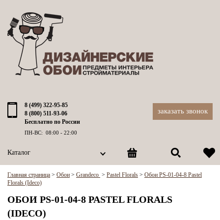
8 (499) 322-95-85
заказать звонок
8 (800) 511-93-06
Бесплатно по России
ПН-ВС: 08:00 - 22:00
Каталог
Главная страница
>
Обои
>
Grandeco
>
Pastel Florals
>
Обои PS-01-04-8 Pastel
Florals (Ideco)
ОБОИ PS-01-04-8 PASTEL FLORALS
(IDECO)