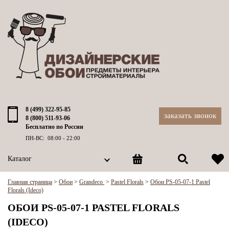
8 (499) 322-95-85
заказать звонок
8 (800) 511-93-06
Бесплатно по России
ПН-ВС: 08:00 - 22:00
Каталог
Главная страница
>
Обои
>
Grandeco
>
Pastel Florals
>
Обои PS-05-07-1 Pastel
Florals (Ideco)
ОБОИ PS-05-07-1 PASTEL FLORALS
(IDECO)