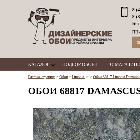
8 (
8 (
Бес
ПН-
з
КАТАЛОГ
ПОДБОР ОБОЕВ
О МАГАЗИНЕ
Главная страница
>
Обои
>
Limonta
>
>
Обои 68817 Limonta Damascu
ОБОИ 68817 DAMASCUS