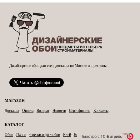
Дизайнерские обои для стен, доставка по Москве и в регионы.
МАГАЗИН
Доставка
Оплата
Возврат
Новости
Сертификаты
Контакты
КАТАЛОГ
Обои
Панно
Фрески и фотообои
Клей
Бытовая химия
Карнизы
Быстро с 1С-Битрикс