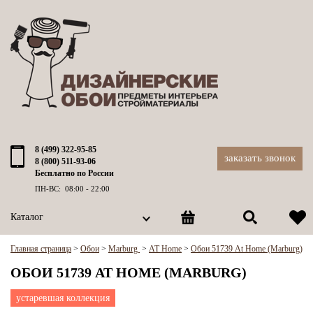
8 (499) 322-95-85
заказать звонок
8 (800) 511-93-06
Бесплатно по России
ПН-ВС: 08:00 - 22:00
Каталог
Главная страница
>
Обои
>
Marburg
>
AT Home
>
Обои 51739 At Home (Marburg)
ОБОИ 51739 AT HOME (MARBURG)
устаревшая коллекция