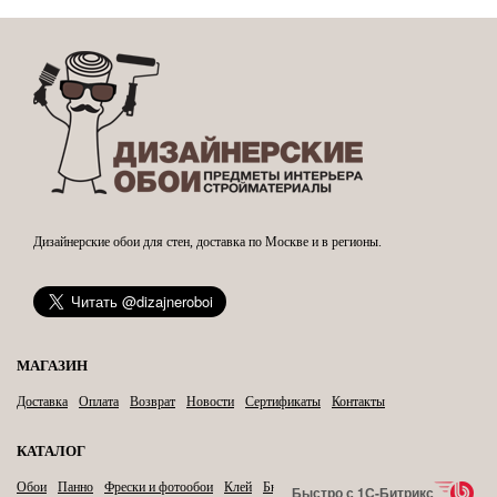
Дизайнерские обои для стен, доставка по Москве и в регионы.
МАГАЗИН
Доставка
Оплата
Возврат
Новости
Сертификаты
Контакты
КАТАЛОГ
Обои
Панно
Фрески и фотообои
Клей
Бытовая химия
Карнизы
Быстро с 1С-Битрикс