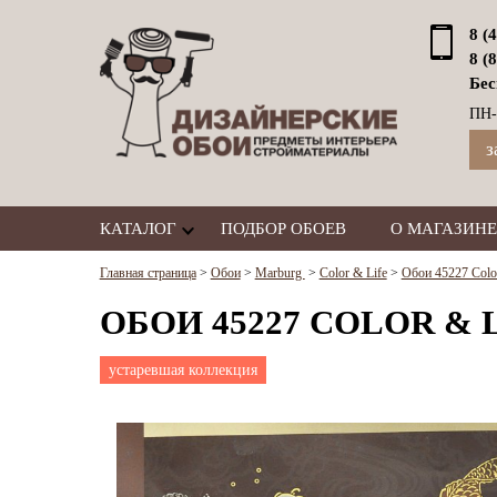
8 (
8 (
Бес
ПН-
з
КАТАЛОГ
ПОДБОР ОБОЕВ
О МАГАЗИНЕ
Главная страница
>
Обои
>
Marburg
>
Color & Life
>
Обои 45227 Color
ОБОИ 45227 COLOR & 
устаревшая коллекция