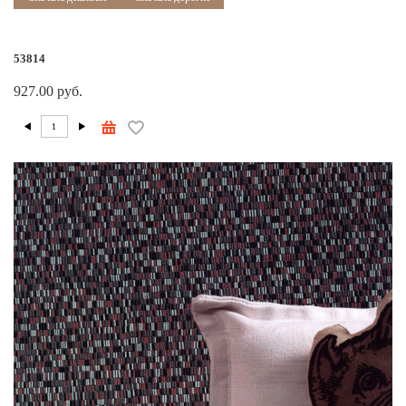
53814
927.00 руб.