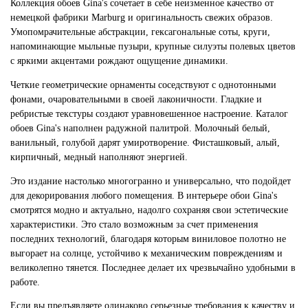
Коллекция обоев Gina's сочетает в себе неизменное качество от
немецкой фабрики Marburg и оригинальность свежих образов.
Умопомрачительные абстракции, гексагональные соты, круги,
напоминающие мыльные пузыри, крупные силуэты полевых цветов
с яркими акцентами рождают ощущение динамики.
Четкие геометрические орнаменты соседствуют с однотонными
фонами, очаровательными в своей лаконичности. Гладкие и
ребристые текстуры создают уравновешенное настроение. Каталог
обоев Gina's наполнен радужной палитрой. Молочный белый,
ванильный, голубой дарят умиротворение. Фисташковый, алый,
кирпичный, медный наполняют энергией.
Это издание настолько многогранно и универсально, что подойдет
для декорирования любого помещения. В интерьере обои Gina's
смотрятся модно и актуально, надолго сохраняя свои эстетические
характеристики. Это стало возможным за счет применения
последних технологий, благодаря которым виниловое полотно не
выгорает на солнце, устойчиво к механическим повреждениям и
великолепно тянется. Последнее делает их чрезвычайно удобными в
работе.
Если вы предъявляете одинаково серьезные требования к качеству и