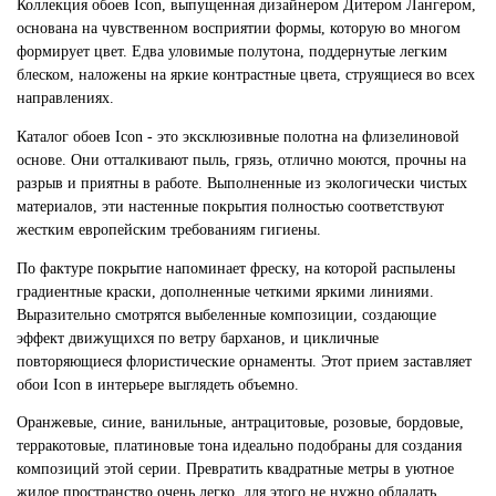
Коллекция обоев Icon, выпущенная дизайнером Дитером Лангером,
основана на чувственном восприятии формы, которую во многом
формирует цвет. Едва уловимые полутона, поддернутые легким
блеском, наложены на яркие контрастные цвета, струящиеся во всех
направлениях.
Каталог обоев Icon - это эксклюзивные полотна на флизелиновой
основе. Они отталкивают пыль, грязь, отлично моются, прочны на
разрыв и приятны в работе. Выполненные из экологически чистых
материалов, эти настенные покрытия полностью соответствуют
жестким европейским требованиям гигиены.
По фактуре покрытие напоминает фреску, на которой распылены
градиентные краски, дополненные четкими яркими линиями.
Выразительно смотрятся выбеленные композиции, создающие
эффект движущихся по ветру барханов, и цикличные
повторяющиеся флористические орнаменты. Этот прием заставляет
обои Icon в интерьере выглядеть объемно.
Оранжевые, синие, ванильные, антрацитовые, розовые, бордовые,
терракотовые, платиновые тона идеально подобраны для создания
композиций этой серии. Превратить квадратные метры в уютное
жилое пространство очень легко, для этого не нужно обладать