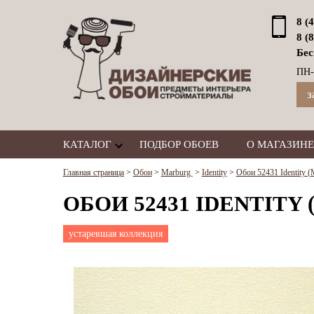
8 (
8 (
Бес
ПН-
з
КАТАЛОГ
ПОДБОР ОБОЕВ
О МАГАЗИНЕ
Главная страница
>
Обои
>
Marburg
>
Identity
>
Обои 52431 Identity (
ОБОИ 52431 IDENTITY
устаревшая коллекция