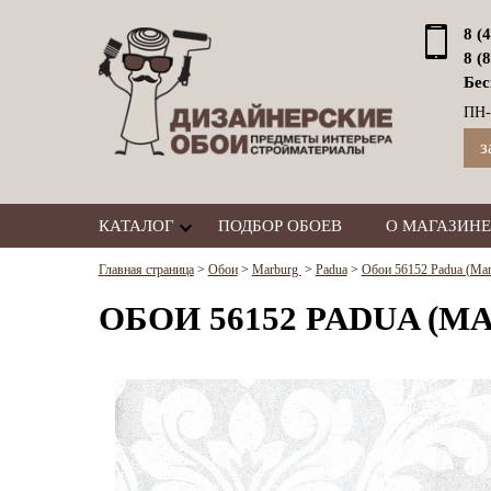
8 (
8 (
Бес
ПН-
з
КАТАЛОГ
ПОДБОР ОБОЕВ
О МАГАЗИНЕ
Главная страница
>
Обои
>
Marburg
>
Padua
>
Обои 56152 Padua (Mar
ОБОИ 56152 PADUA (M